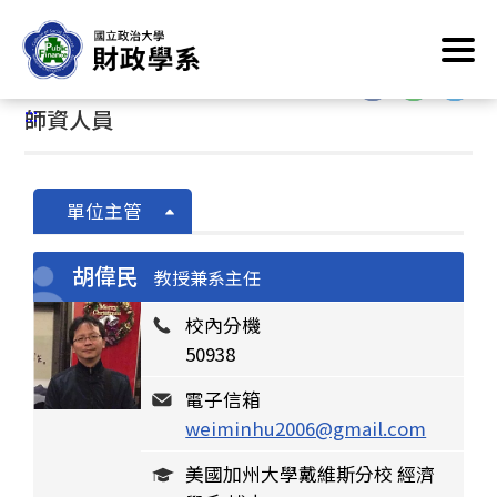
跳
首頁
/
系所簡介
/
系所成員
/
師資人員
到
主
:::
要
:::
師資人員
內
容
區
塊
單位主管
胡偉民
教授兼系主任
校內分機
50938
電子信箱
weiminhu2006@gmail.com
美國加州大學戴維斯分校 經濟