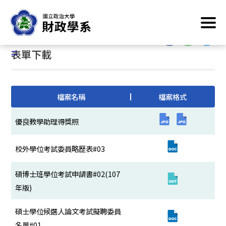
跳
首頁
/
系所業務資訊
/
學生資訊
/
表單下載
到
主
:::
要
:::
表單下載
內
容
區
塊
檔案名稱
檔案格式
優良教學助理得獎照
校外學位考試委員略歷表#03
碩博士班學位考試申請書#02(107
年版)
碩士學位候選人論文考試擬聘委員
名單#01