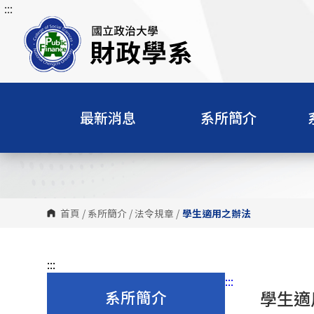
:::
跳
到
主
要
內
容
區
最新消息
系所簡介
塊
首頁
/
系所簡介
/
法令規章
/
學生適用之辦法
:::
:::
系所簡介
學生適