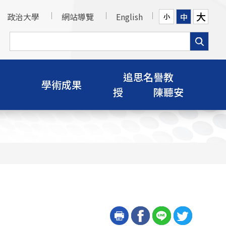
大
政治大學
網站導覽
English
中
小
追思名譽教
學術成果
授 陳聽安