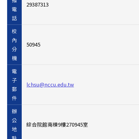
撥
29387313
電
話
校
內
50945
分
機
電
子
lchsu@nccu.edu.tw
郵
件
辦
公
綜合院館南棟9樓270945室
地
點