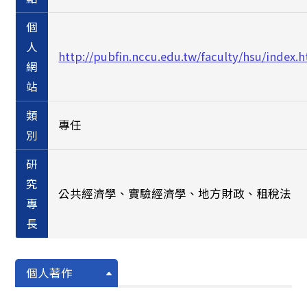
個
人
http://pubfin.nccu.edu.tw/faculty/hsu/index.
網
站
類
專任
別
研
究
公共經濟學、實驗經濟學、地方財政、租稅法
專
長
個人著作