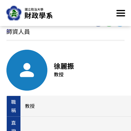
跳
首頁
/
系所簡介
/
系所成員
/
師資人員
到
主
:::
要
:::
師資人員
內
容
區
塊
徐麗振
教授
職
教授
稱
直