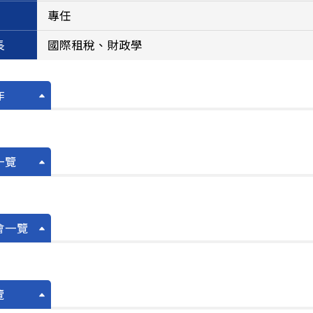
專任
長
國際租稅、財政學
作
一覽
會一覽
覽