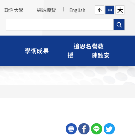
大
政治大學
網站導覽
English
中
小
追思名譽教
學術成果
授 陳聽安