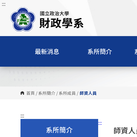
:::
跳
到
主
要
內
容
區
最新消息
系所簡介
塊
首頁
/
系所簡介
/
系所成員
/
師資人員
:::
:::
系所簡介
師資人