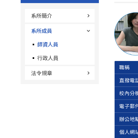
系所簡介
系所成員
師資人員
行政人員
職稱
法令規章
直撥電
校內分
電子郵
辦公地
個人網