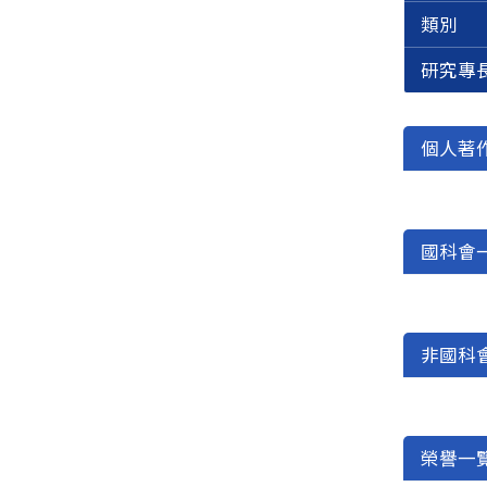
類別
研究專
個人著
國科會
非國科
榮譽一