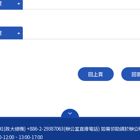
覽
覽
回上頁
回
3091(政大總機) +886-2-29387063(辦公室直撥電話) 如需協助請於
:00、13:00-17:00