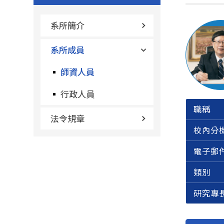
系所簡介
系所成員
師資人員
行政人員
職稱
法令規章
校內分
電子郵
類別
研究專