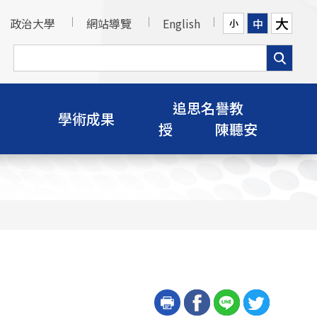
大
政治大學
網站導覽
English
中
小
追思名譽教
學術成果
授 陳聽安