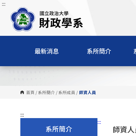
:::
跳
到
主
要
內
容
區
最新消息
系所簡介
塊
首頁
/
系所簡介
/
系所成員
/
師資人員
:::
:::
系所簡介
師資人