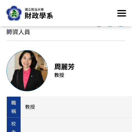
跳
首頁
/
系所簡介
/
系所成員
/
師資人員
到
主
:::
要
:::
師資人員
內
容
區
塊
周麗芳
教授
職
教授
稱
校