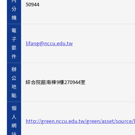
內
50944
分
機
電
子
lifang@nccu.edu.tw
郵
件
辦
公
綜合院館南棟9樓270944室
地
點
個
人
http://green.nccu.edu.tw/green/asset/source/
網
站