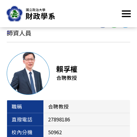
跳
首頁
/
系所簡介
/
系所成員
/
師資人員
到
主
:::
要
:::
師資人員
內
容
區
塊
賴孚權
合聘教授
職稱
合聘教授
直撥電話
27898186
校內分機
50962