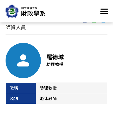
跳
首頁
/
系所簡介
/
系所成員
/
師資人員
到
主
:::
要
:::
師資人員
內
容
區
塊
羅德城
助理教授
職稱
助理教授
類別
退休教師