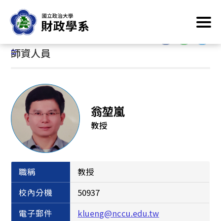
跳
首頁
/
系所簡介
/
系所成員
/
師資人員
到
主
:::
要
:::
師資人員
內
容
區
塊
翁堃嵐
教授
職稱
教授
校內分機
50937
電子郵件
klueng@nccu.edu.tw