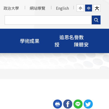
大
政治大學
網站導覽
English
中
小
追思名譽教
學術成果
授 陳聽安