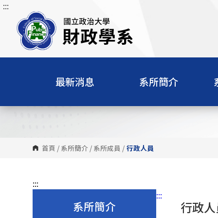
:::
跳
到
主
要
內
容
區
最新消息
系所簡介
塊
首頁
/
系所簡介
/
系所成員
/
行政人員
:::
:::
系所簡介
行政人