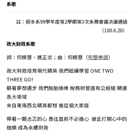
系歌
註：經本系99學年度第2學期第3次系務會議決議通過
（100.6.20）
政大財政系歌
詞：何婉慧、連正志；曲：何婉慧（
完整樂譜
）
政大財政培育現代精英 我們砥礪學習 ONE TWO
THREE GO!
朝著夢想邁步 我們脫胎換骨 稅務財管還有公經組 精通
各大領域
來自東南西北精英都想 進這個大家庭
帶著一顆忐忑的心 勇往直前不必擔心 彼此打開心中的
枷鎖 成為永續財政