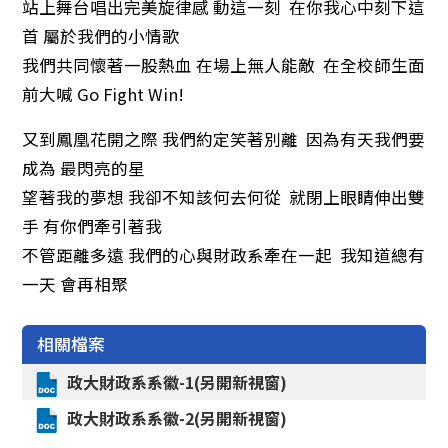
站上舞台唱出完美旋律感 動這一刻 在你我心中刻下這
首 屬於我們的小情歌
我們共同懷著一股熱血 在場上無人能敵 在全校師生面
前大喊 Go Fight Win!
又到鳳凰花開之際 我們約定笑著別離 因為有天我們要
成為 最閃亮的星
望著我的夢想 我卻不知該何去何從 就閉上眼睛伸出雙
手 有你們牽引著我
不管距離多遠 我們的心與財政系牽在一起 我知道總有
一天 會再相聚
相關檔案
政大財政系系徽-1(另開新視窗)
政大財政系系徽-2(另開新視窗)