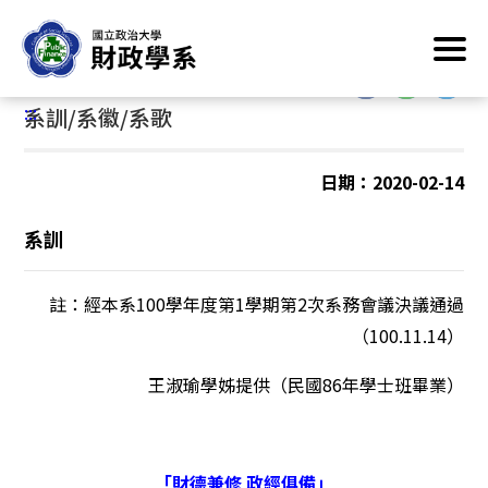
跳
首頁
/
系所簡介
/
系所簡介
/
系訓/系徽/系歌
到
主
:::
要
:::
系訓/系徽/系歌
內
容
區
日期：2020-02-14
塊
系訓
註：經本系100學年度第1學期第2次系務會議決議通過
（100.11.14）
王淑瑜學姊提供（民國86年學士班畢業）
「財德兼修 政經俱備」