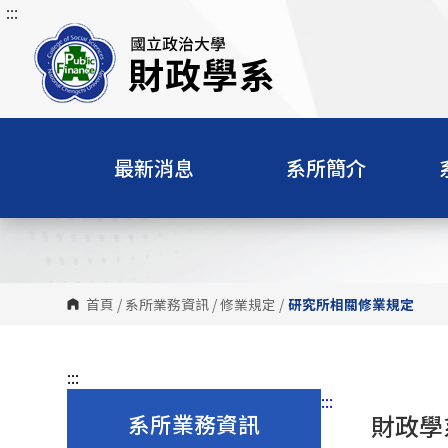
:::
跳
到
主
要
內
容
區
最新消息
系所簡介
塊
首頁
/
系所業務資訊
/
修業規定
/
研究所相關修業規定
:::
:::
系所業務資訊
財政學