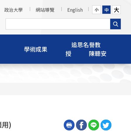
大
政治大學
網站導覽
English
中
小
追思名譽教
學術成果
授 陳聽安
用)