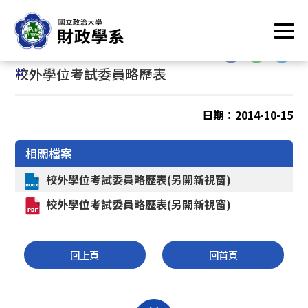
跳
首頁
/
系所業務資訊
/
修業規定
/
博士班
到
主
:::
要
:::
校外學位考試委員略歷表
內
容
區
日期：2014-10-15
塊
相關檔案
校外學位考試委員略歷表(另開新視窗)
校外學位考試委員略歷表(另開新視窗)
回上頁
回首頁