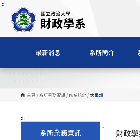
:::
跳
到
主
要
內
容
區
最新消息
系所簡介
塊
首頁
/
系所業務資訊
/
修業規定
/
大學部
:::
:::
系所業務資訊
財政學