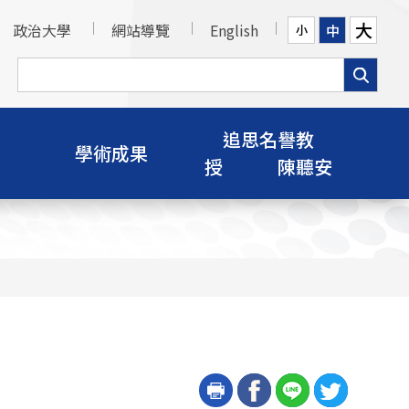
大
政治大學
網站導覽
English
中
小
追思名譽教
學術成果
授 陳聽安