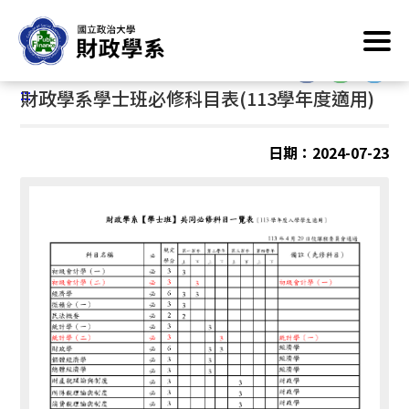
跳
首頁
/
系所業務資訊
/
修業規定
/
大學部
到
主
:::
要
:::
財政學系學士班必修科目表(113學年度適用)
內
容
區
日期：2024-07-23
塊