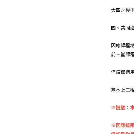
大四之後
四、共同
因應課程
前三堂課
但這僅適用
基本上三
※提醒：
※因應這兩