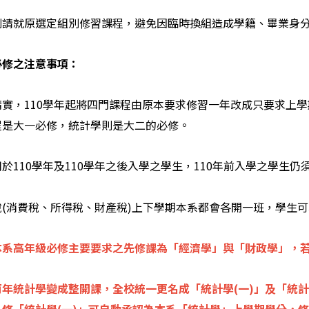
則請就原選定組別修習課程，避免因臨時換組造成學籍、畢業身
必修之注意事項：
精實，110學年起將四門課程由原本要求修習一年改成只要求上
程是大一必修，統計學則是大二的必修。
於110學年及110學年之後入學之學生，110年前入學之學生
稅(消費稅、所得稅、財產稅)上下學期本系都會各開一班，學生
本系高年級必修主要要求之先修課為「經濟學」與「財政學」，
年統計學變成整開課，全校統一更名成「統計學(一)」及「統計