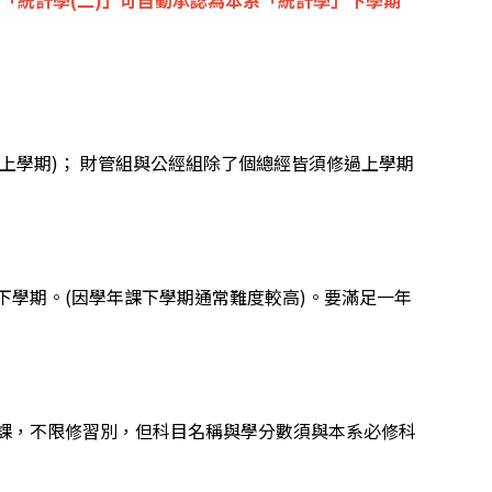
「統計學(二)」可自動承認為本系「統計學」下學期
(上學期)； 財管組與公經組除了個總經皆須修過上學期
學期。(因學年課下學期通常難度較高)。要滿足一年
課，不限修習別，但科目名稱與學分數須與本系必修科