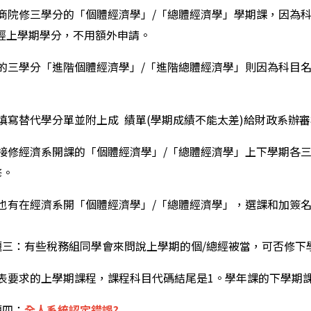
商院修三學分的「個體經濟學」/「總體經濟學」學期課，因為
總經上學期學分，不用額外申請。
的三學分「進階個體經濟學」/「進階總體經濟學」則因為科目名
填寫替代學分單並附上成 績單(學期成績不能太差)給財政系辦
接修經濟系開課的「個體經濟學」/「總體經濟學」上下學期各
修。
也有在經濟系開「個體經濟學」/「總體經濟學」，選課和加簽
題三：有些稅務組同學會來問說上學期的個/總經被當，可否修下
表要求的上學期課程，課程科目代碼結尾是1。學年課的下學期課
題四：
全人系統認定錯誤?