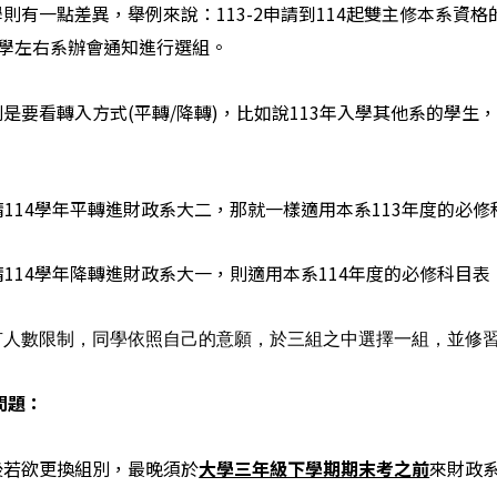
則有一點差異，舉例來說：113-2申請到114起雙主修本系資
1開學左右系辦會通知進行選組。
是要看轉入方式(平轉/降轉)，比如說113年入學其他系的學生，
申請114學年平轉進財政系大二，那就一樣適用本系113年度的必修
申請114學年降轉進財政系大一，則適用本系114年度的必修科目表
有人數限制，同學依照自己的意願，於三組之中選擇一組，並修
問題：
後若欲更換組別，最晚須於
大學三年級下學期期末考之前
來財政