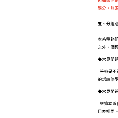
但如果你是
學分，無
五、分組
本系稅務組
之外，個
◆常見問題
答案是不
的話請修
◆常見問題
根據本系
目表相同