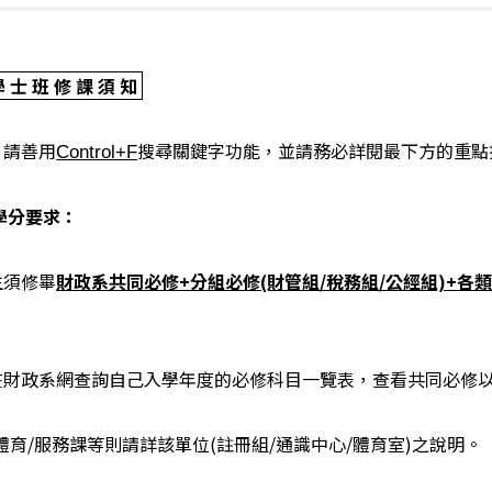
 士 班 修 課 須 知
，請善用
搜尋關鍵字功能，並請務必詳閱最下方的重點
Control+F
學分要求：
生須修畢
財政系共同必修+分組必修(財管組/稅務組/公經組)+各
在財政系網查詢自己入學年度的必修科目一覽表，查看共同必修
體育/服務課等則請詳該單位(註冊組/通識中心/體育室)之說明。