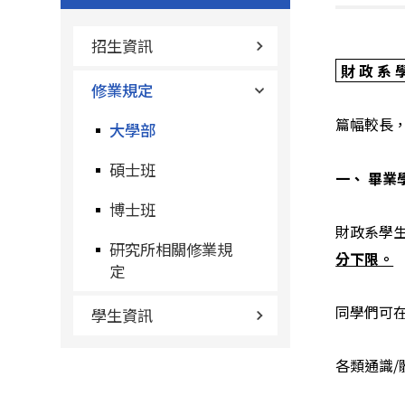
招生資訊
財 政 系 學
修業規定
篇幅較長
大學部
碩士班
一、 畢業
博士班
財政系學
研究所相關修業規
分下限。
定
同學們可
學生資訊
各類通識/