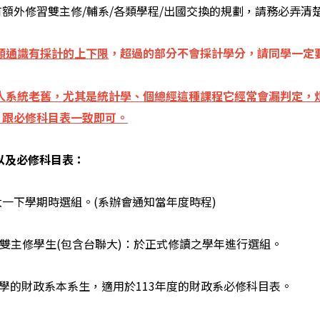
額外修習雙主修/輔系/各類學程/出國交換的規劃，請務必弄清
類通識有採計的上下限
，超過的部分不會採計學分，請同學一定要
人系統老舊，尤其是統計學、個總經這種課程它經常會漏判定，
」跟必修科目表一致即可。
以及必修科目表：
一下學期時選組。(系辦會通知當年度時程)
/雙主修學生(包含台聯大)：於正式修讀之學年進行選組。
入學的財政系本系生，適用於113年度的財政系必修科目表。