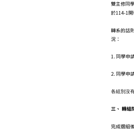
雙主修同學
於114-
轉系的話則
況：
1. 同學
2. 同學
各組別沒
三、 轉組
完成選組