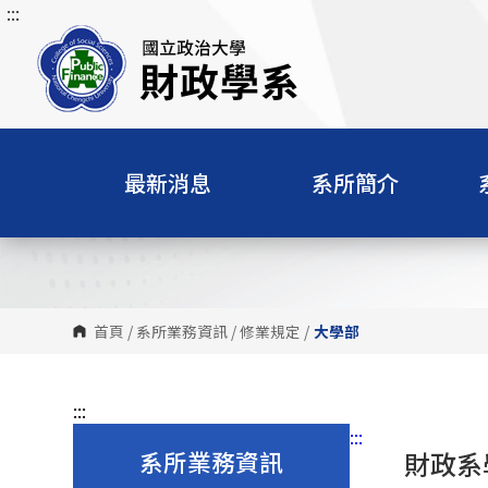
:::
跳
到
主
要
內
容
區
最新消息
系所簡介
塊
首頁
/
系所業務資訊
/
修業規定
/
大學部
:::
:::
系所業務資訊
財政系