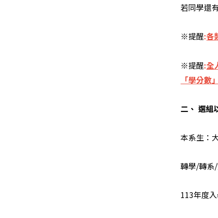
若同學還有
※提醒
:
各
※提醒
:
全
「學分數
二、 選組
本系生：大
轉學/轉系
113年度