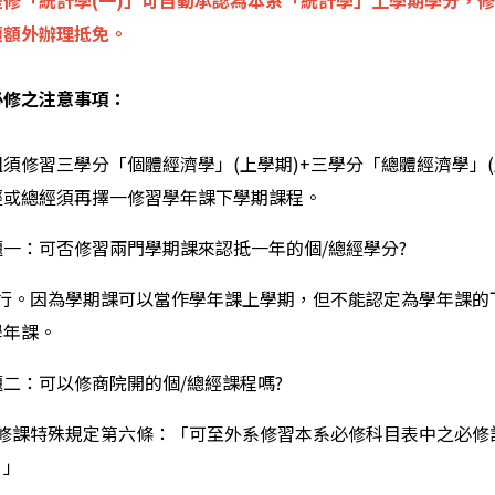
修「統計學(一)」可自動承認為本系「統計學」上學期學分，修
須額外辦理抵免。
必修之注意事項：
須修習三學分「個體經濟學」(上學期)+三學分「總體經濟學」
經或總經須再擇一修習學年課下學期課程。
一：可否修習兩門學期課來認抵一年的個/總經學分?
行。因為學期課可以當作學年課上學期，但不能認定為學年課的下
學年課。
二：可以修商院開的個/總經課程嗎?
修課特殊規定第六條：「可至外系修習本系必修科目表中之必修
。」