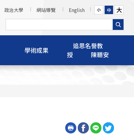
大
政治大學
網站導覽
English
中
小
追思名譽教
學術成果
授 陳聽安