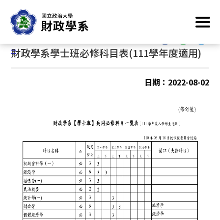
跳
首頁
/
系所業務資訊
/
修業規定
/
大學部
到
主
:::
要
:::
財政學系學士班必修科目表(111學年度適用)
內
容
區
日期：2022-08-02
塊