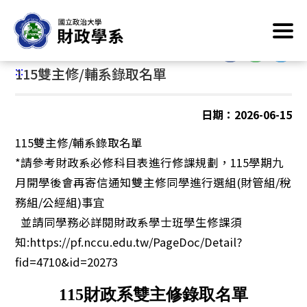
跳
首頁
/
最新消息
/
系所公告
到
主
:::
要
:::
115雙主修/輔系錄取名單
內
容
區
日期：2026-06-15
塊
115雙主修/輔系錄取名單
*請參考財政系必修科目表進行修課規劃，115學期九
月開學後會再寄信通知雙主修同學進行選組(財管組/稅
務組/公經組)事宜
並請同學務必詳閱財政系學士班學生修課須
知:https://pf.nccu.edu.tw/PageDoc/Detail?
fid=4710&id=20273
115
財政系雙主修錄取名單