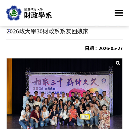
跳
首頁
/
最新消息
/
系友動態
到
主
:::
要
:::
2026政大畢30財政系系友回娘家
內
容
區
日期：2026-05-27
塊