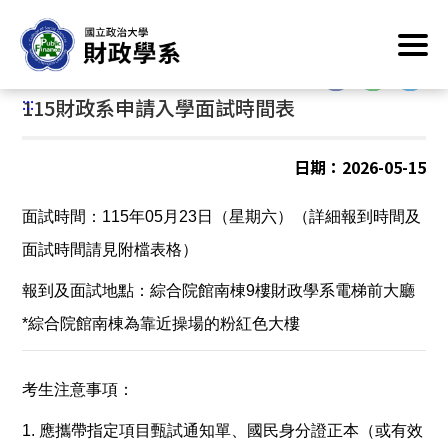
跳
首頁
/
最新消息
/
招生訊息
到
主
:::
要
:::
115財政系申請入學面試時間表
內
容
區
日期：2026-05-15
塊
面試時間：115年05月23日（星期六）（詳細報到時間及
面試時間請見附檔表格）
報到及面試地點：綜合院館南棟9樓財政學系電梯前大廳
*綜合院館南棟為靠近操場的粉紅色大樓
考生注意事項：
1. 應攜帶指定項目甄試通知單、國民身分證正本（或有效